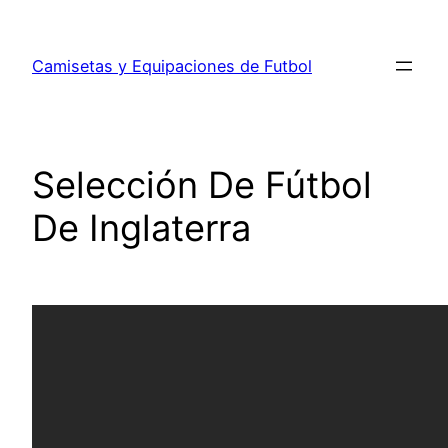
Saltar
al
Camisetas y Equipaciones de Futbol
contenido
Selección De Fútbol
De Inglaterra