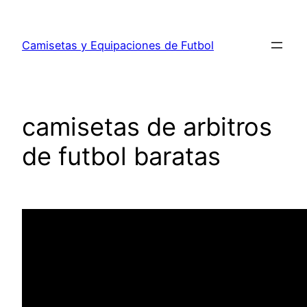
Saltar
al
Camisetas y Equipaciones de Futbol
contenido
camisetas de arbitros
de futbol baratas