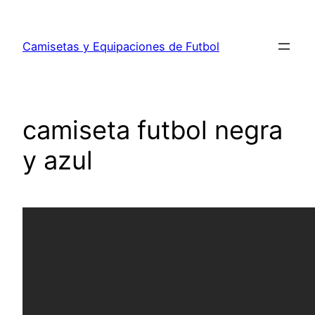
Saltar
al
Camisetas y Equipaciones de Futbol
contenido
camiseta futbol negra
y azul