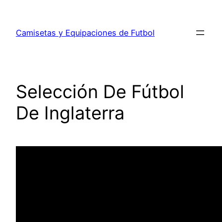
Saltar
al
Camisetas y Equipaciones de Futbol
contenido
Selección De Fútbol
De Inglaterra