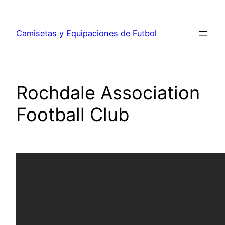
Saltar
al
Camisetas y Equipaciones de Futbol
contenido
Rochdale Association
Football Club