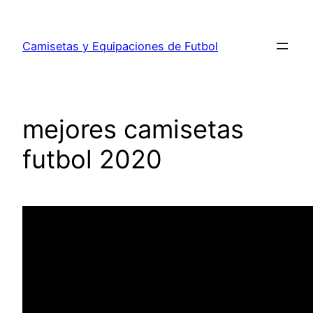
Saltar
al
Camisetas y Equipaciones de Futbol
contenido
mejores camisetas
futbol 2020