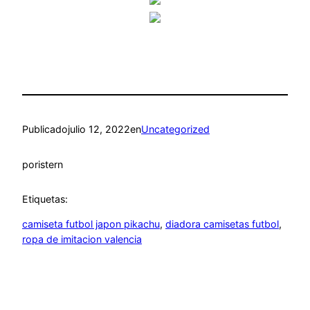
Publicado
julio 12, 2022
en
Uncategorized
por
istern
Etiquetas:
camiseta futbol japon pikachu
, 
diadora camisetas futbol
, 
ropa de imitacion valencia