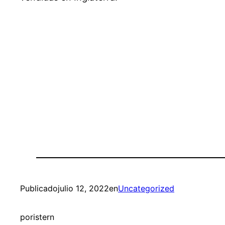
Publicado
julio 12, 2022
en
Uncategorized
por
istern