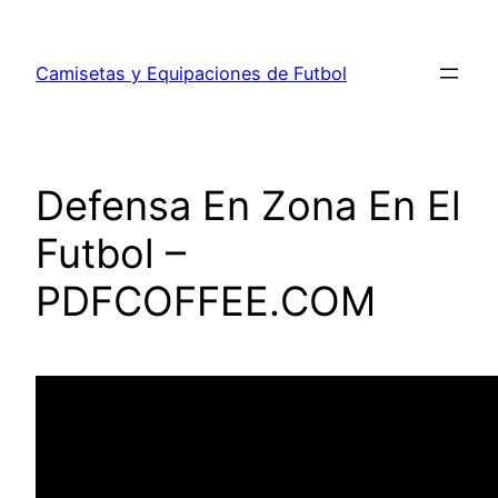
Saltar
al
Camisetas y Equipaciones de Futbol
contenido
Defensa En Zona En El
Futbol –
PDFCOFFEE.COM