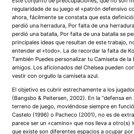
Este conjunto de preocupaciones, que no son má
regularidade de su juego el «patrón defensivo c
ahora, fácilmente se constata que esta definición
perdió una herradura, Por falta de una herradura 
perdió una batalla, Por falta de una batalla se 
principales ideas que resultan de este trabajo, 
entender el «todo». La de recordar la falta de 
También Puedes personalizar tu Camiseta de la 
amigos. Los aficionados del Chelsea pueden cont
vestir con orgullo la camiseta azul.
El objetivo es cubrir estrechamente a los jugado
(Bangsbo & Peitersen, 2002). En la “defensa en
terreno de juego, moviéndose siempre en funció
Castelo (1996) o Pacheco (2001), no es de extra
parece ser un «camino» que nos lleva a otro(s) l
que existe son diferentes espacios a ocupar por 