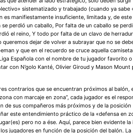
s que atender al lado estratégico, sólo deben surgi
olectivo» sistematizado y trabajado (cuando ya sabe
 es manifiestamente insuficiente, limitada y, de este 
se perdió un caballo, Por falta de un caballo se perdi
perdió el reino, Y todo por falta de un clavo de herra
no queremos dejar de volver a subrayar que no se deben
Koeman y que en el recuerdo se cruce aquella camiset
Liga Española con el nombre de tu jugador favorito o
ar con N’golo Kanté, Olivier Giroud y Mason Mount p
res contrarios que se encuentran próximos al balón, 
 zona con marcaje en zona”, cada jugador es el resp
n de sus compañeros más próximos y de la posición d
ñar este entendimiento práctico de la «defensa en zo
ugar(es) pero no a ése. Aquí, parece bien evidente la
los jugadores en función de la posición del balón. La