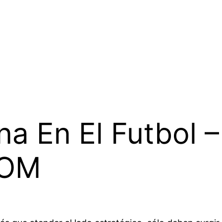
a En El Futbol –
COM