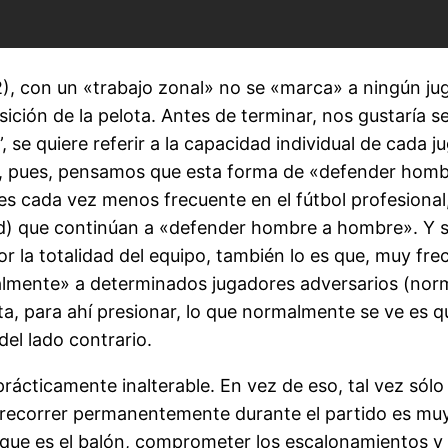
), con un «trabajo zonal» no se «marca» a ningún j
ción de la pelota. Antes de terminar, nos gustaría se
or”, se quiere referir a la capacidad individual de cad
os, pues, pensamos que esta forma de «defender hom
 es cada vez menos frecuente en el fútbol profesio
dad) que continúan a «defender hombre a hombre». Y s
or la totalidad del equipo, también lo es que, muy f
ualmente» a determinados jugadores adversarios (nor
ta, para ahí presionar, lo que normalmente se ve es q
el lado contrario.
rácticamente inalterable. En vez de eso, tal vez sól
 a recorrer permanentemente durante el partido es mu
ia que es el balón, comprometer los escalonamientos y