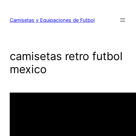
Saltar
al
Camisetas y Equipaciones de Futbol
contenido
camisetas retro futbol
mexico