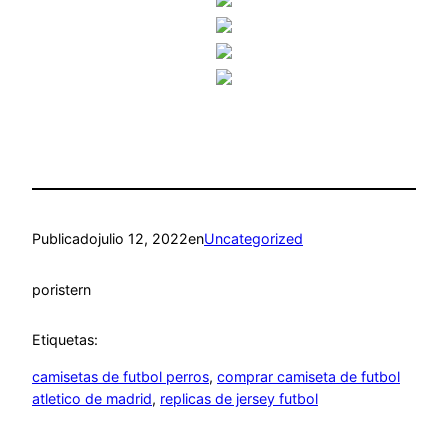
Publicado
julio 12, 2022
en
Uncategorized
por
istern
Etiquetas:
camisetas de futbol perros
, 
comprar camiseta de futbol
atletico de madrid
, 
replicas de jersey futbol