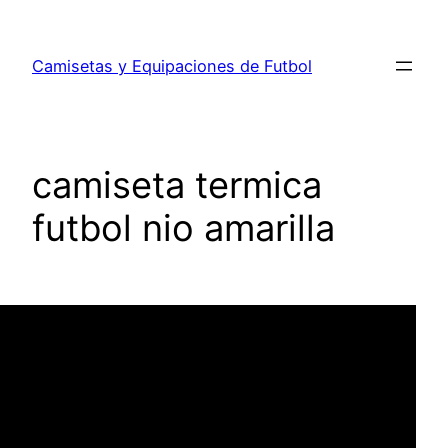
Saltar
al
Camisetas y Equipaciones de Futbol
contenido
camiseta termica
futbol nio amarilla