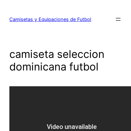
Saltar
al
Camisetas y Equipaciones de Futbol
contenido
camiseta seleccion
dominicana futbol