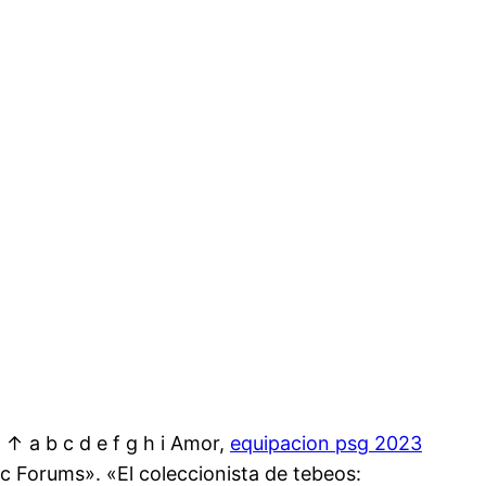
 ↑ a b c d e f g h i Amor,
equipacion psg 2023
c Forums». «El coleccionista de tebeos: