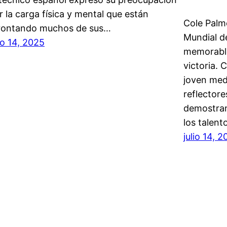
r la carga física y mental que están
Cole Palme
rontando muchos de sus…
Mundial d
lio 14, 2025
memorable
victoria. 
joven med
reflectore
demostran
los talen
julio 14, 