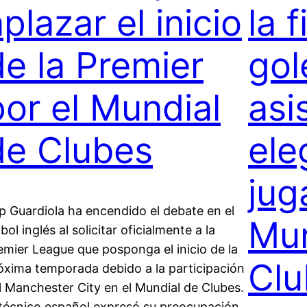
plazar el inicio
la 
de la Premier
gol
por el Mundial
asi
de Clubes
ele
jug
p Guardiola ha encendido el debate en el
Mun
bol inglés al solicitar oficialmente a la
emier League que posponga el inicio de la
Clu
óxima temporada debido a la participación
l Manchester City en el Mundial de Clubes.
 técnico español expresó su preocupación