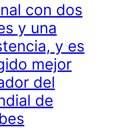
final con dos
es y una
stencia, y es
gido mejor
ador del
dial de
bes