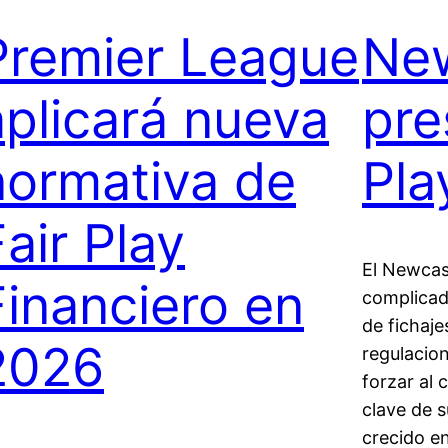
Premier League
New
aplicará nueva
pre
normativa de
Pla
Fair Play
El Newcas
Financiero en
complicad
de fichaje
2026
regulacion
forzar al 
clave de s
crecido en