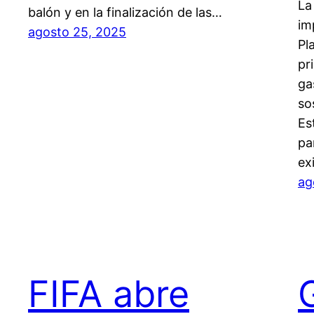
La
balón y en la finalización de las…
im
agosto 25, 2025
Pl
pr
ga
so
Es
pa
ex
ag
FIFA abre