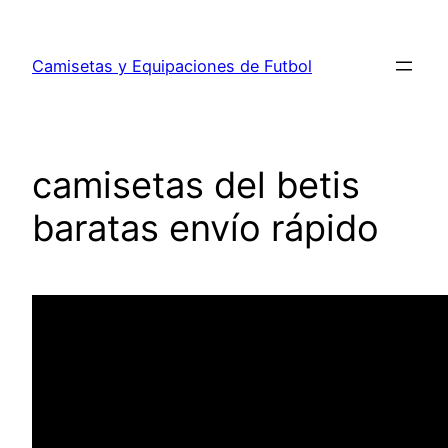
Saltar
al
Camisetas y Equipaciones de Futbol
contenido
camisetas del betis
baratas envío rápido